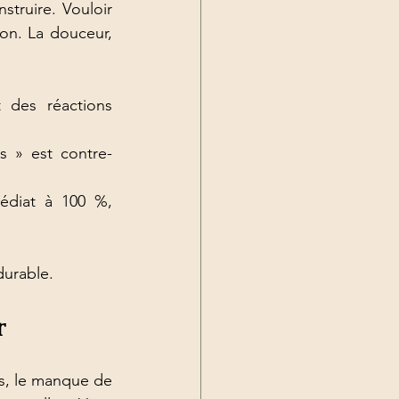
truire. Vouloir 
on. La douceur, 
t des réactions 
s » est contre-
édiat à 100 %, 
durable.
r
ss, le manque de 