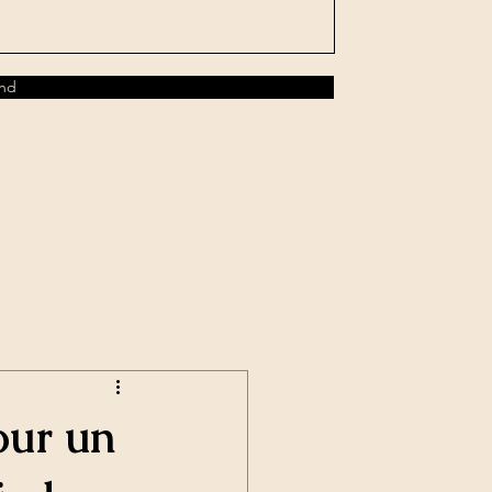
nd
our un