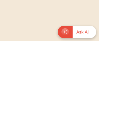
Ask AI
Carnet ouvert avec des notes sur les 
émotions masculines
Agir ensemble pour un 
changement durable
Le changement passe par une 
mobilisation collective. Chacun peut 
contribuer à faire évoluer les mentalités 
: