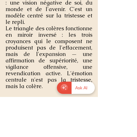
: une vision négative de soi, du 
monde et de l'avenir. C'est un 
modèle centré sur la tristesse et 
le repli.
Le triangle des colères fonctionne 
en miroir inversé : les trois 
croyances qui le composent ne 
produisent pas de l'effacement, 
mais de l'expansion — une 
affirmation de supériorité, une 
vigilance offensive, une 
revendication active. L'émotion 
centrale n'est pas la tristesse, 
mais la colère.
Ask AI
Ce qui le rend unique.
Le triangle des colères est le 
seul modèle qui combine, chez 
un même individu, la conviction 
de supériorité, la perception de 
menace et le sentiment 