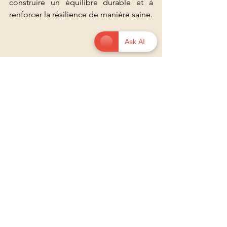
construire un équilibre durable et à 
renforcer la résilience de manière saine.
Ask AI
Femme noire écrivant dans un carnet, 
symbole de réflexion et de soin personnel
Vers une société qui 
valorise le bien-être de 
la femme noire